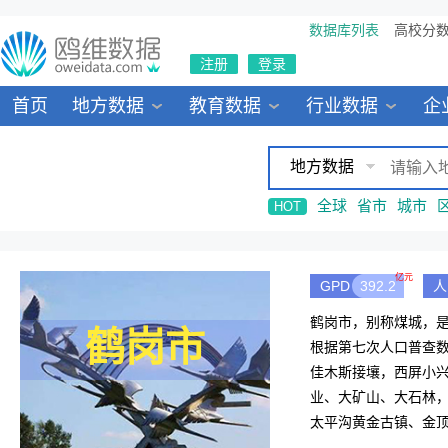
数据库列表
高校分
注册
登录
首页
地方数据
教育数据
行业数据
企
地方数据
全球
省市
城市
HOT
亿元
GPD
392.2
人
鹤岗市，别称煤城，是
鹤岗市
根据第七次人口普查数
佳木斯接壤，西屏小兴
业、大矿山、大石林
太平沟黄金古镇、金顶