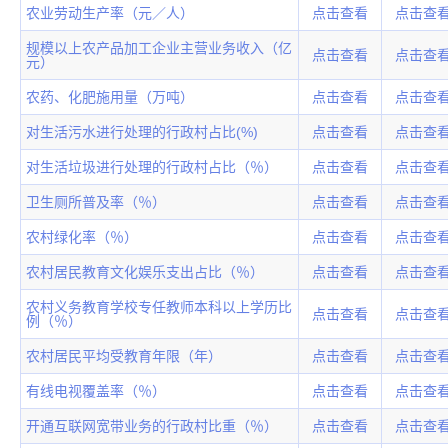
农业劳动生产率（元／人）
点击查看
点击查
规模以上农产品加工企业主营业务收入（亿
点击查看
点击查
元）
农药、化肥施用量（万吨）
点击查看
点击查
对生活污水进行处理的行政村占比(%)
点击查看
点击查
对生活垃圾进行处理的行政村占比（％）
点击查看
点击查
卫生厕所普及率（％）
点击查看
点击查
农村绿化率（％）
点击查看
点击查
农村居民教育文化娱乐支出占比（％）
点击查看
点击查
农村义务教育学校专任教师本科以上学历比
点击查看
点击查
例（％）
农村居民平均受教育年限（年）
点击查看
点击查
有线电视覆盖率（％）
点击查看
点击查
开通互联网宽带业务的行政村比重（％）
点击查看
点击查