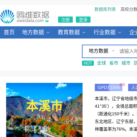
数据库列表
高校分
注册
登录
首页
地方数据
教育数据
行业数据
企
地方数据
全球
省市
城市
HOT
亿元
GPD
1006
人
本溪市，辽宁省地级市，
本溪市
41°35’），全境总
（距通化150千米）。
东北地区、辽宁东部
林覆盖率为76%。本