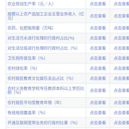
农业劳动生产率（元／人）
点击查看
点击查
规模以上农产品加工企业主营业务收入（亿
点击查看
点击查
元）
农药、化肥施用量（万吨）
点击查看
点击查
对生活污水进行处理的行政村占比(%)
点击查看
点击查
对生活垃圾进行处理的行政村占比（％）
点击查看
点击查
卫生厕所普及率（％）
点击查看
点击查
农村绿化率（％）
点击查看
点击查
农村居民教育文化娱乐支出占比（％）
点击查看
点击查
农村义务教育学校专任教师本科以上学历比
点击查看
点击查
例（％）
农村居民平均受教育年限（年）
点击查看
点击查
有线电视覆盖率（％）
点击查看
点击查
开通互联网宽带业务的行政村比重（％）
点击查看
点击查